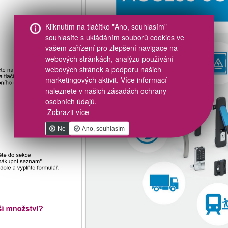
Kliknutím na tlačítko "Ano, souhlasím"
souhlasíte s ukládáním souborů cookies ve
vašem zařízení pro zlepšení navigace na
webových stránkách, analýzu používání
webových stránek a podporu našich
marketingových aktivit. Více informací
naleznete v našich zásadách ochrany
osobních údajů.
Zobrazit více
Ne
Ano, souhlasím