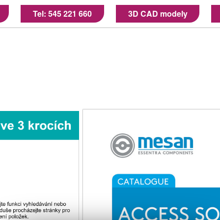
Tel: 545 221 660
3D CAD modely
bídky „Stáhnout PDF“.