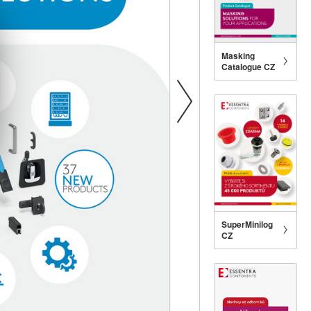
Masking
Catalogue CZ
SuperMinilog
CZ